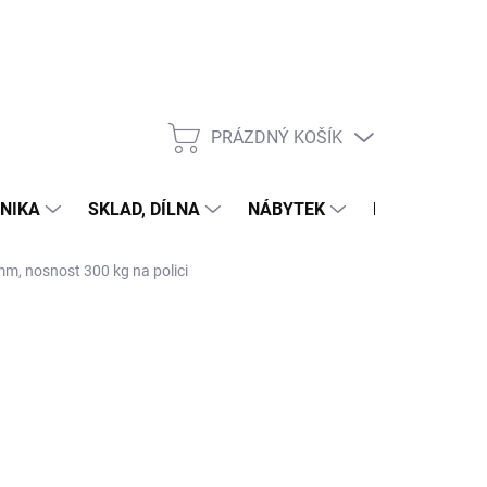
PRÁZDNÝ KOŠÍK
NÁKUPNÍ
KOŠÍK
NIKA
SKLAD, DÍLNA
NÁBYTEK
DŮM A ZAHR
mm, nosnost 300 kg na polici