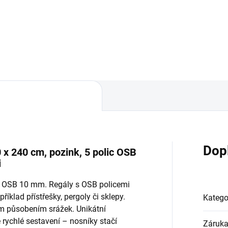
Do košíku
Do košíku
Dop
 x 240 cm, pozink, 5 polic OSB
i
ky OSB 10 mm. Regály s OSB policemi
říklad přístřešky, pergoly či sklepy.
Katego
ým působením srážek. Unikátní
ychlé sestavení – nosníky stačí
Záruk