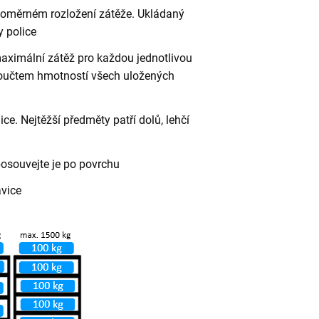
vnoměrném rozložení zátěže. Ukládaný
 police
aximální zátěž pro každou jednotlivou
 součtem hmotností všech uložených
ce. Nejtěžší předměty patří dolů, lehčí
posouvejte je po povrchu
avice