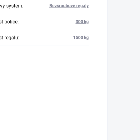
vý systém
:
Bezšroubové regály
t police
:
300 kg
t regálu
:
1500 kg