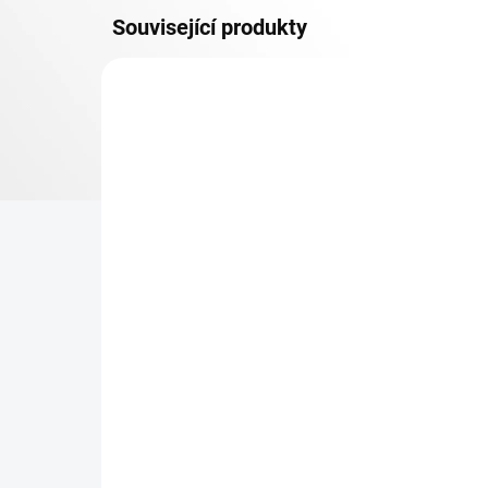
Související produkty
OSB 10 MM (VLHKO)
SKLADEM
Patro k regálu Biedrax 35
Zá
x 90 cm, pozink, police
Bie
OSB 10 mm, nosnost 300
vyp
kg
331 Kč
42
273,55 Kč bez DPH
34,
−
+