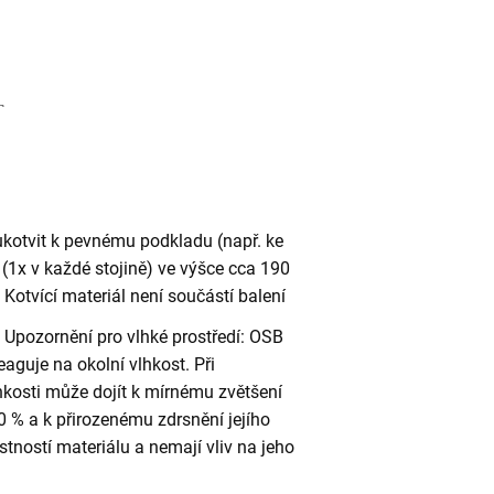
ukotvit k pevnému podkladu (např. ke
(1x v každé stojině) ve výšce cca 190
otvící materiál není součástí balení
Upozornění pro vlhké prostředí: OSB
eaguje na okolní vlhkost. Při
kosti může dojít k mírnému zvětšení
 % a k přirozenému zdrsnění jejího
stností materiálu a nemají vliv na jeho