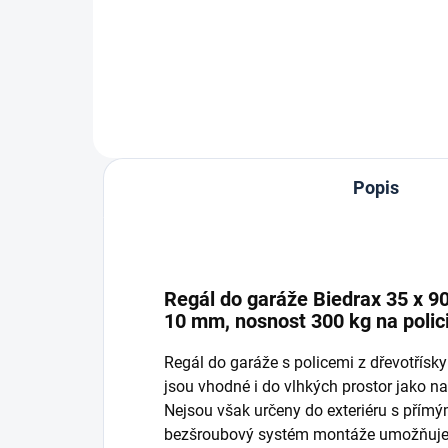
Do košíku
Popis
Regál do garáže Biedrax 35 x 90
10 mm, nosnost 300 kg na polic
Regál do garáže s policemi z dřevotřís
jsou vhodné i do vlhkých prostor jako nap
Nejsou však určeny do exteriéru s přím
bezšroubový systém montáže umožňuje r