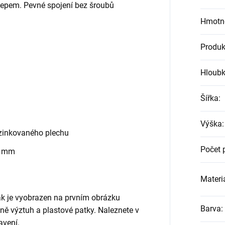
klepem. Pevné spojení bez šroubů
Hmotn
Produk
Hloub
Šířka
:
Výška
:
zinkovaného plechu
Počet 
0 mm
Materiá
jak je vyobrazen na prvním obrázku
Barva
:
etně výztuh a plastové patky. Naleznete v
avení.