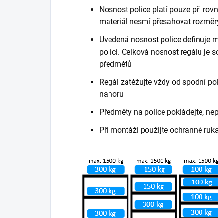
Nosnost police platí pouze při ro
materiál nesmí přesahovat rozměry
Uvedená nosnost police definuje m
polici. Celková nosnost regálu je
předmětů
Regál zatěžujte vždy od spodní poli
nahoru
Předměty na police pokládejte, ne
Při montáži použijte ochranné ruk