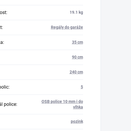
ost
:
19.1 kg
t
:
Regály do garáže
ka
:
35 cm
90 cm
240 cm
polic
:
5
OSB police 10 mm i do
l police
:
vlhka
pozink