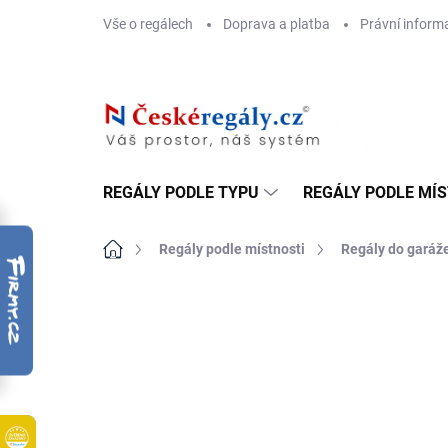
Přejít
Vše o regálech
Doprava a platba
Právní inform
na
obsah
REGÁLY PODLE TYPU
REGÁLY PODLE MÍ
Domů
Regály podle místnosti
Regály do garáž
ZNAČKA:
BIEDRAX
DOPRAVA ZDARMA
OSB 10 MM (VLHKO)