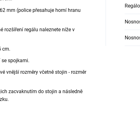
Regálo
62 mm (police přesahuje horní hranu
Nosnos
é rozšíření regálu naleznete níže v
Nosnos
5 cm.
í se spojkami.
é vnější rozměry včetně stojin - rozměr
jich zacvaknutím do stojin a následně
zku.