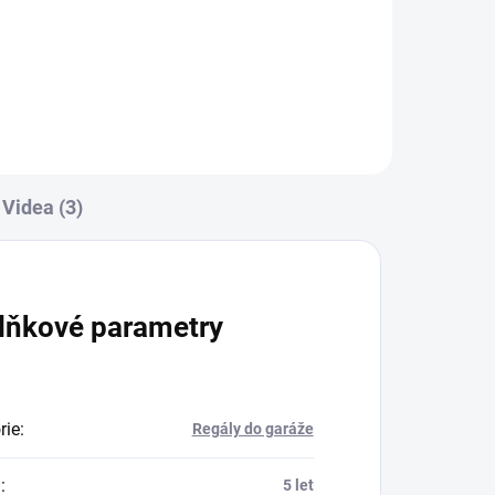
Do košíku
Videa (3)
lňkové parametry
rie
:
Regály do garáže
a
:
5 let