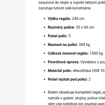
zasunout do stojin a zajistit lehkým po
zaručuje tuhost celé konstrukce.
Výška regálu:
240 cm
Rozměry police:
35 x 90 cm
Počet polic:
5
Nosnost na polici:
300 kg
Celková nosnost regálu:
1500 kg
Povrchová úprava:
Vyrobeno z po
Materiál polic:
dřevotříska OSB 1
Počet výztuh pod policí:
2
Balení obsahuje kompletní regál, 
nahoře v galerii: stojiny, police vč
něm vše potřebné pro snadné sest