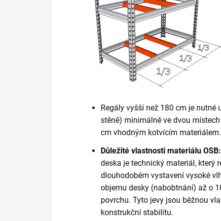
Regály vyšší než 180 cm je nutné 
stěně) minimálně ve dvou místech 
cm vhodným kotvícím materiálem. K
Důležité vlastnosti materiálu OSB:
deska je technický materiál, který r
dlouhodobém vystavení vysoké vlh
objemu desky (nabobtnání) až o 10
povrchu. Tyto jevy jsou běžnou vla
konstrukční stabilitu.