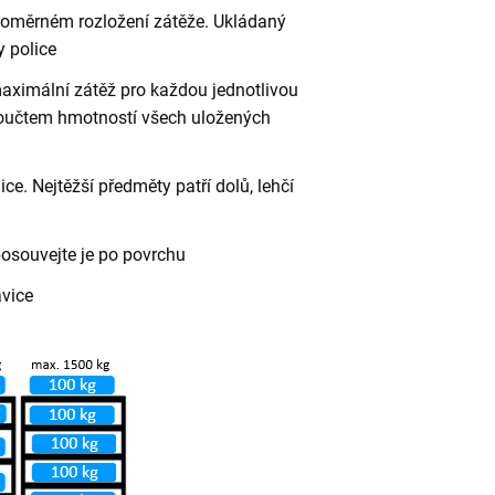
vnoměrném rozložení zátěže. Ukládaný
 police
aximální zátěž pro každou jednotlivou
 součtem hmotností všech uložených
ce. Nejtěžší předměty patří dolů, lehčí
posouvejte je po povrchu
avice