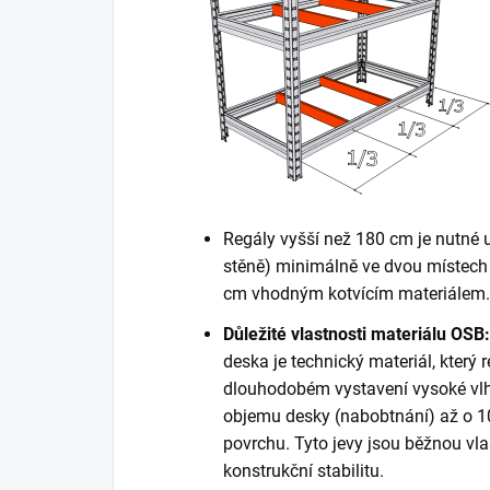
Regály vyšší než 180 cm je nutné 
stěně) minimálně ve dvou místech 
cm vhodným kotvícím materiálem. K
Důležité vlastnosti materiálu OSB:
deska je technický materiál, který r
dlouhodobém vystavení vysoké vlh
objemu desky (nabobtnání) až o 10
povrchu. Tyto jevy jsou běžnou vla
konstrukční stabilitu.