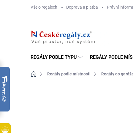
Přejít
Vše o regálech
Doprava a platba
Právní inform
na
obsah
REGÁLY PODLE TYPU
REGÁLY PODLE MÍ
Domů
Regály podle místnosti
Regály do garáž
ZNAČKA:
BIEDRAX
DOPRAVA ZDARMA
OSB 10 MM (VLHKO)