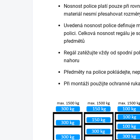
Nosnost police platí pouze při ro
materiál nesmí přesahovat rozměry
Uvedená nosnost police definuje m
polici. Celková nosnost regálu je
předmětů
Regál zatěžujte vždy od spodní poli
nahoru
Předměty na police pokládejte, ne
Při montáži použijte ochranné ruk