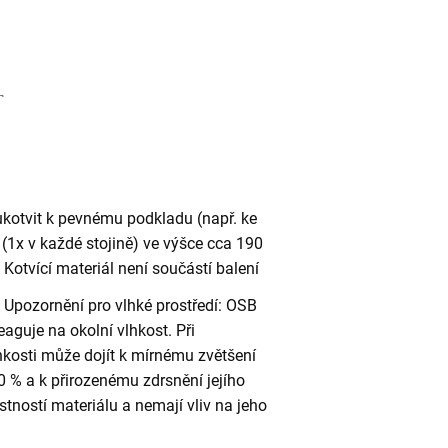
ukotvit k pevnému podkladu (např. ke
(1x v každé stojině) ve výšce cca 190
otvící materiál není součástí balení
Upozornění pro vlhké prostředí: OSB
eaguje na okolní vlhkost. Při
kosti může dojít k mírnému zvětšení
 % a k přirozenému zdrsnění jejího
stností materiálu a nemají vliv na jeho