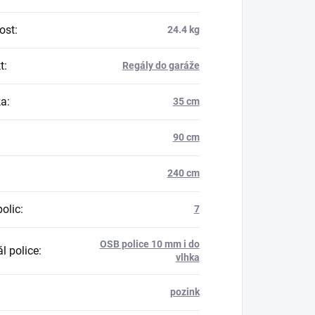
ost
:
24.4 kg
t
:
Regály do garáže
ka
:
35 cm
90 cm
240 cm
polic
:
7
OSB police 10 mm i do
l police
:
vlhka
pozink