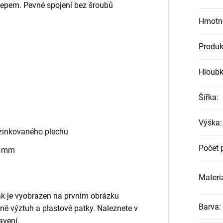
klepem. Pevné spojení bez šroubů
Hmotn
Produk
Hloub
Šířka
:
Výška
:
zinkovaného plechu
Počet 
0 mm
Materiá
jak je vyobrazen na prvním obrázku
Barva
:
etně výztuh a plastové patky. Naleznete v
avení.