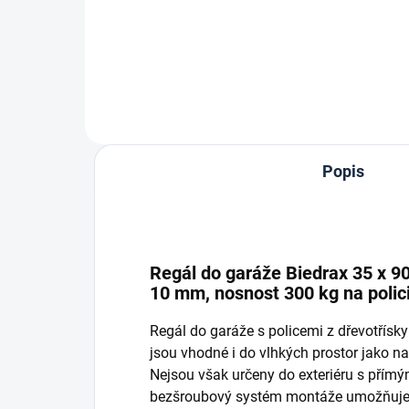
Do košíku
Popis
Regál do garáže Biedrax 35 x 90
10 mm, nosnost 300 kg na polic
Regál do garáže s policemi z dřevotřís
jsou vhodné i do vlhkých prostor jako nap
Nejsou však určeny do exteriéru s přím
bezšroubový systém montáže umožňuje r