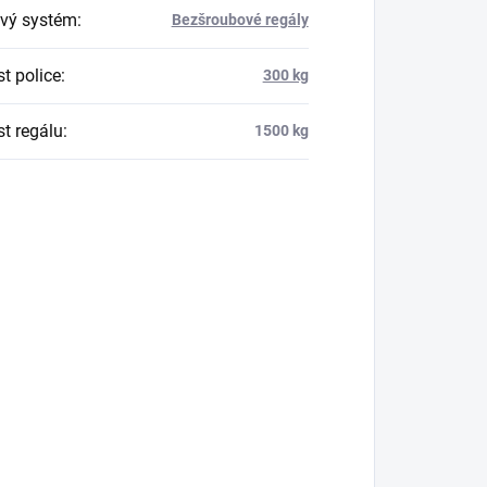
vý systém
:
Bezšroubové regály
t police
:
300 kg
t regálu
:
1500 kg