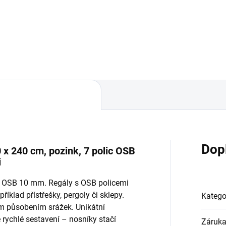
Do košíku
Do košíku
Dop
 x 240 cm, pozink, 7 polic OSB
i
ky OSB 10 mm. Regály s OSB policemi
říklad přístřešky, pergoly či sklepy.
Katego
ým působením srážek. Unikátní
ychlé sestavení – nosníky stačí
Záruk