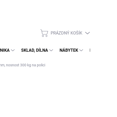
PRÁZDNÝ KOŠÍK
NÁKUPNÍ
KOŠÍK
NIKA
SKLAD, DÍLNA
NÁBYTEK
DŮM A ZAHR
mm, nosnost 300 kg na polici