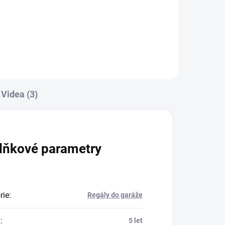
Do košíku
Videa (3)
lňkové parametry
rie
:
Regály do garáže
a
:
5 let