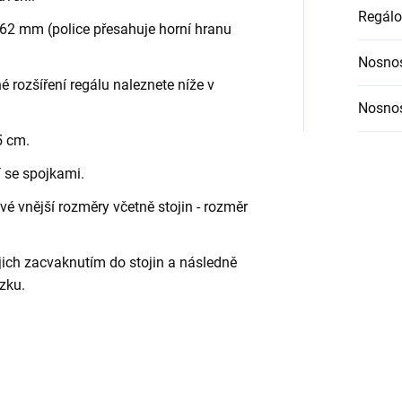
Regálo
62 mm (police přesahuje horní hranu
Nosnos
é rozšíření regálu naleznete níže v
Nosnos
5 cm.
í se spojkami.
é vnější rozměry včetně stojin - rozměr
jich zacvaknutím do stojin a následně
zku.