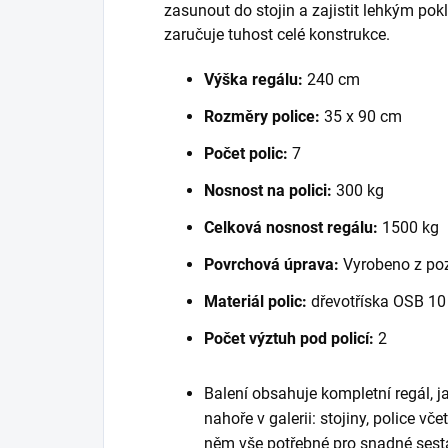
zasunout do stojin a zajistit lehkým po
zaručuje tuhost celé konstrukce.
Výška regálu:
240 cm
Rozměry police:
35 x 90 cm
Počet polic:
7
Nosnost na polici:
300 kg
Celková nosnost regálu:
1500 kg
Povrchová úprava:
Vyrobeno z po
Materiál polic:
dřevotříska OSB 1
Počet výztuh pod policí:
2
Balení obsahuje kompletní regál, 
nahoře v galerii: stojiny, police vč
něm vše potřebné pro snadné sest