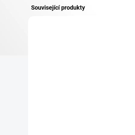
Související produkty
OSB 10 MM (VLHKO)
SKLADEM
Patro k regálu Biedrax 35
Zá
x 90 cm, pozink, police
Bie
OSB 10 mm, nosnost 300
vyp
kg
331 Kč
42
273,55 Kč bez DPH
34,
−
+