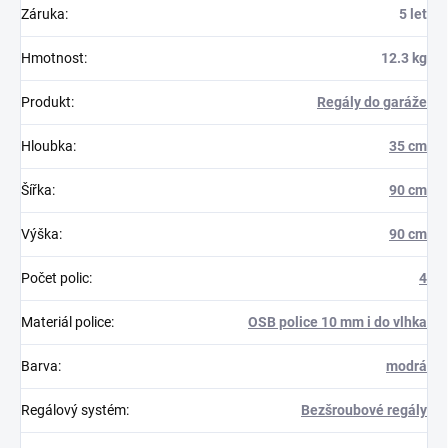
Záruka
:
5 let
Hmotnost
:
12.3 kg
Produkt
:
Regály do garáže
Hloubka
:
35 cm
Šířka
:
90 cm
Výška
:
90 cm
Počet polic
:
4
Materiál police
:
OSB police 10 mm i do vlhka
Barva
:
modrá
Regálový systém
:
Bezšroubové regály