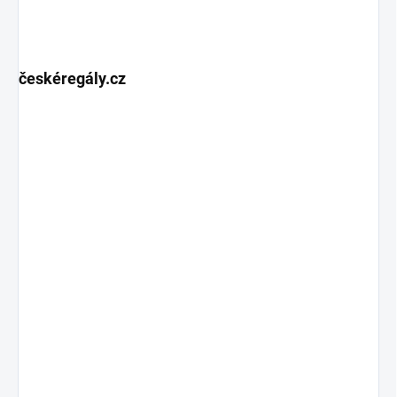
českéregály.cz