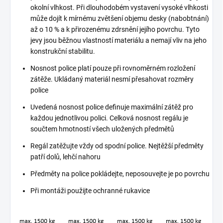
okolní vlhkost. Při dlouhodobém vystavení vysoké vlhkosti
může dojít k mírnému zvětšení objemu desky (nabobtnání)
až o 10 % a k přirozenému zdrsnění jejího povrchu. Tyto
jevy jsou běžnou vlastností materiálu a nemají vliv na jeho
konstrukční stabilitu.
Nosnost police platí pouze při rovnoměrném rozložení
zátěže. Ukládaný materiál nesmí přesahovat rozměry
police
Uvedená nosnost police definuje maximální zátěž pro
každou jednotlivou polici. Celková nosnost regálu je
součtem hmotností všech uložených předmětů
Regál zatěžujte vždy od spodní police. Nejtěžší předměty
patří dolů, lehčí nahoru
Předměty na police pokládejte, neposouvejte je po povrchu
Při montáži použijte ochranné rukavice