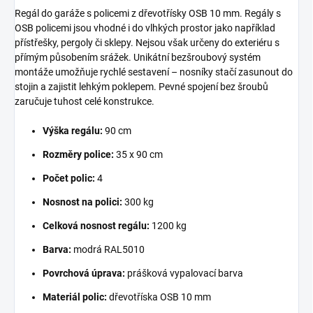
Regál do garáže s policemi z dřevotřísky OSB 10 mm. Regály s
OSB policemi jsou vhodné i do vlhkých prostor jako například
přístřešky, pergoly či sklepy. Nejsou však určeny do exteriéru s
přímým působením srážek. Unikátní bezšroubový systém
montáže umožňuje rychlé sestavení – nosníky stačí zasunout do
stojin a zajistit lehkým poklepem. Pevné spojení bez šroubů
zaručuje tuhost celé konstrukce.
Výška regálu:
90 cm
Rozměry police:
35 x 90 cm
Počet polic:
4
Nosnost na polici:
300 kg
Celková nosnost regálu:
1200 kg
Barva:
modrá RAL5010
Povrchová úprava:
prášková vypalovací barva
Materiál polic:
dřevotříska OSB 10 mm