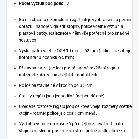
Počet výztuh pod policí:
2
Balení obsahuje kompletní regál, jak je vyobrazen na prvním
obrázku nahoře v galerii: stojiny, police včetně výztuh a
plastové patky. Naleznete v něm vše potřebné pro snadné
sestavení.
Výška patra včetně OSB 10 mm je 62 mm (police přesahuje
horní hranu nosníků o 5 mm)
Přídavná patra (police) pro případné rozšíření regálu
naleznete níže v souvisejících produktech.
Police nastavitelné v krocích po 3,5 cm.
Stojiny regálu jsou jednodílné (nejsou dělené).
Uvedené rozměry regálu jsou celkové vnější rozměry včetně
stojin - rozměr police je o cca 1 cm menší.
Výztuhu vsuňte do nosníků před jejich zacvaknutím do
stojin a následně posuňte na střed police podle obrázku.