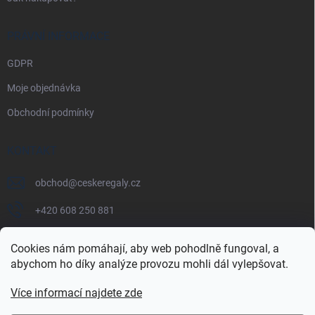
PRÁVNÍ INFORMACE
GDPR
Moje objednávka
Obchodní podmínky
KONTAKT
obchod
@
ceskeregaly.cz
+420 608 250 881
Cookies nám pomáhají, aby web pohodlně fungoval, a
abychom ho díky analýze provozu mohli dál vylepšovat.
Více informací najdete zde