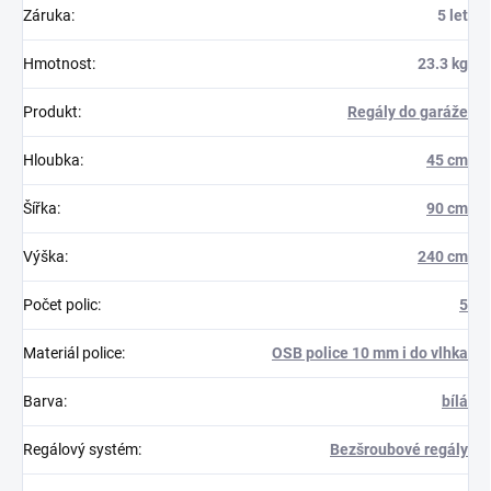
Záruka
:
5 let
Hmotnost
:
23.3 kg
Produkt
:
Regály do garáže
Hloubka
:
45 cm
Šířka
:
90 cm
Výška
:
240 cm
Počet polic
:
5
Materiál police
:
OSB police 10 mm i do vlhka
Barva
:
bílá
Regálový systém
:
Bezšroubové regály