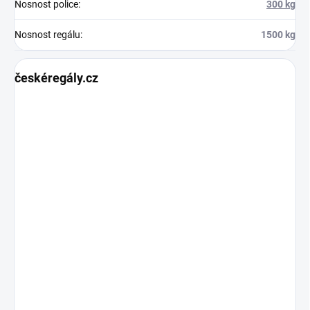
Nosnost police
:
300 kg
Nosnost regálu
:
1500 kg
českéregály.cz