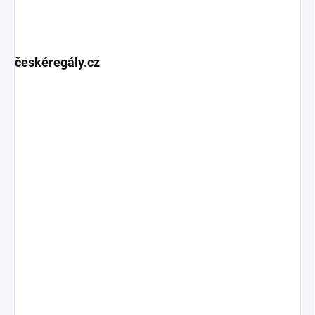
českéregály.cz