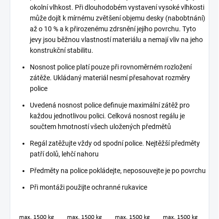
okolní vlhkost. Při dlouhodobém vystavení vysoké vlhkosti
může dojít k mírnému zvětšení objemu desky (nabobtnání)
až o 10 % a k přirozenému zdrsnění jejího povrchu. Tyto
jevy jsou běžnou vlastností materiálu a nemají vliv na jeho
konstrukční stabilitu.
Nosnost police platí pouze při rovnoměrném rozložení
zátěže. Ukládaný materiál nesmí přesahovat rozměry
police
Uvedená nosnost police definuje maximální zátěž pro
každou jednotlivou polici. Celková nosnost regálu je
součtem hmotností všech uložených předmětů
Regál zatěžujte vždy od spodní police. Nejtěžší předměty
patří dolů, lehčí nahoru
Předměty na police pokládejte, neposouvejte je po povrchu
Při montáži použijte ochranné rukavice