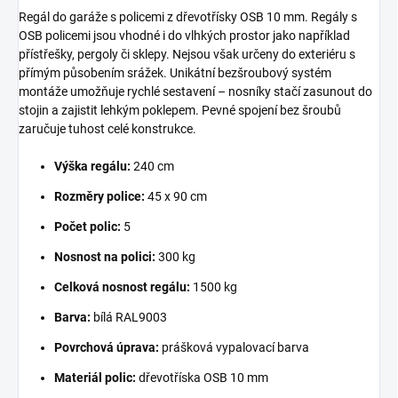
Regál do garáže s policemi z dřevotřísky OSB 10 mm. Regály s
OSB policemi jsou vhodné i do vlhkých prostor jako například
přístřešky, pergoly či sklepy. Nejsou však určeny do exteriéru s
přímým působením srážek. Unikátní bezšroubový systém
montáže umožňuje rychlé sestavení – nosníky stačí zasunout do
stojin a zajistit lehkým poklepem. Pevné spojení bez šroubů
zaručuje tuhost celé konstrukce.
Výška regálu:
240 cm
Rozměry police:
45 x 90 cm
Počet polic:
5
Nosnost na polici:
300 kg
Celková nosnost regálu:
1500 kg
Barva:
bílá RAL9003
Povrchová úprava:
prášková vypalovací barva
Materiál polic:
dřevotříska OSB 10 mm