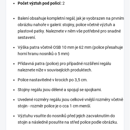
Počet výztuh pod policí:
2
Balení obsahuje kompletní regál, jak je vyobrazen na prvním
obrázku nahoře v galerii: stojiny, police včetně výztuh a
plastové patky. Naleznete v něm vše potřebné pro snadné
sestavení.
Výška patra včetně OSB 10 mm je 62 mm (police přesahuje
horní hranu nosníků o 5 mm)
Přídavná patra (police) pro případné rozšíření regálu
naleznete níže v souvisejících produktech.
Police nastavitelné v krocích po 3,5 cm.
Stojiny regálu jsou dělené a spojují se spojkami.
Uvedené rozměry regálu jsou celkové vnější rozměry včetně
stojin - rozměr police je o cca 1 cm menší.
Výztuhu vsuňte do nosníků před jejich zacvaknutím do
stojin a následně posuňte na střed police podle obrázku.