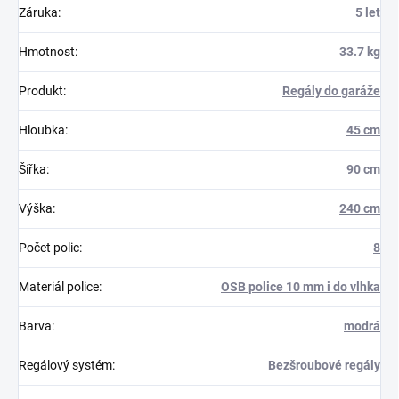
Záruka
:
5 let
Hmotnost
:
33.7 kg
Produkt
:
Regály do garáže
Hloubka
:
45 cm
Šířka
:
90 cm
Výška
:
240 cm
Počet polic
:
8
Materiál police
:
OSB police 10 mm i do vlhka
Barva
:
modrá
Regálový systém
:
Bezšroubové regály