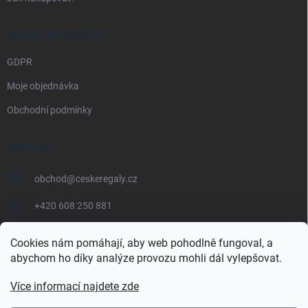
PRÁVNÍ INFORMACE
GDPR
Moje objednávka
Obchodní podmínky
KONTAKT
obchod
@
ceskeregaly.cz
+420 608 250 881
Cookies nám pomáhají, aby web pohodlně fungoval, a
abychom ho díky analýze provozu mohli dál vylepšovat.
Více informací najdete zde