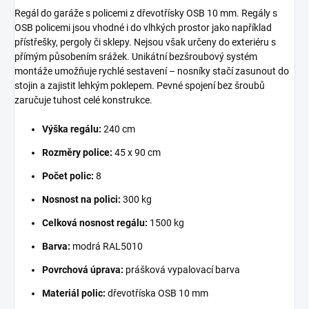
Regál do garáže s policemi z dřevotřísky OSB 10 mm. Regály s
OSB policemi jsou vhodné i do vlhkých prostor jako například
přístřešky, pergoly či sklepy. Nejsou však určeny do exteriéru s
přímým působením srážek. Unikátní bezšroubový systém
montáže umožňuje rychlé sestavení – nosníky stačí zasunout do
stojin a zajistit lehkým poklepem. Pevné spojení bez šroubů
zaručuje tuhost celé konstrukce.
Výška regálu:
240 cm
Rozměry police:
45 x 90 cm
Počet polic:
8
Nosnost na polici:
300 kg
Celková nosnost regálu:
1500 kg
Barva:
modrá RAL5010
Povrchová úprava:
prášková vypalovací barva
Materiál polic:
dřevotříska OSB 10 mm