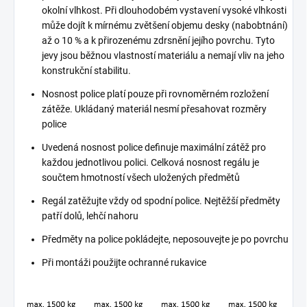
okolní vlhkost. Při dlouhodobém vystavení vysoké vlhkosti
může dojít k mírnému zvětšení objemu desky (nabobtnání)
až o 10 % a k přirozenému zdrsnění jejího povrchu. Tyto
jevy jsou běžnou vlastností materiálu a nemají vliv na jeho
konstrukční stabilitu.
Nosnost police platí pouze při rovnoměrném rozložení
zátěže. Ukládaný materiál nesmí přesahovat rozměry
police
Uvedená nosnost police definuje maximální zátěž pro
každou jednotlivou polici. Celková nosnost regálu je
součtem hmotností všech uložených předmětů
Regál zatěžujte vždy od spodní police. Nejtěžší předměty
patří dolů, lehčí nahoru
Předměty na police pokládejte, neposouvejte je po povrchu
Při montáži použijte ochranné rukavice