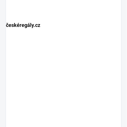
českéregály.cz