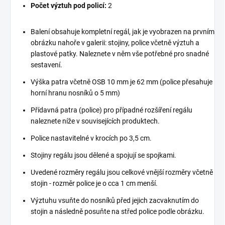
Počet výztuh pod policí:
2
Balení obsahuje kompletní regál, jak je vyobrazen na prvním
obrázku nahoře v galerii: stojiny, police včetně výztuh a
plastové patky. Naleznete v něm vše potřebné pro snadné
sestavení.
Výška patra včetně OSB 10 mm je 62 mm (police přesahuje
horní hranu nosníků o 5 mm)
Přídavná patra (police) pro případné rozšíření regálu
naleznete níže v souvisejících produktech.
Police nastavitelné v krocích po 3,5 cm.
Stojiny regálu jsou dělené a spojují se spojkami.
Uvedené rozměry regálu jsou celkové vnější rozměry včetně
stojin - rozměr police je o cca 1 cm menší.
Výztuhu vsuňte do nosníků před jejich zacvaknutím do
stojin a následně posuňte na střed police podle obrázku.