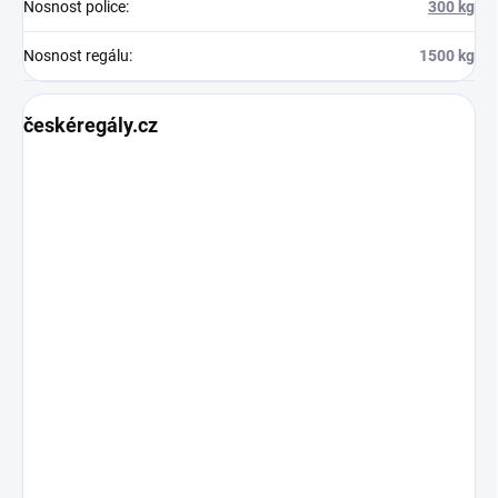
Nosnost police
:
300 kg
Nosnost regálu
:
1500 kg
českéregály.cz