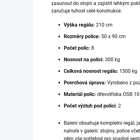
zasunout do stojin a zajistit lehkým po
zaručuje tuhost celé konstrukce.
Výška regálu:
210 cm
Rozměry police:
50 x 90 cm
Počet polic:
8
Nosnost na polici:
300 kg
Celková nosnost regálu:
1500 kg
Povrchová úprava:
Vyrobeno z po
Materiál polic:
dřevotříska OSB 1
Počet výztuh pod policí:
2
Balení obsahuje kompletní regál, 
nahoře v galerii: stojiny, police vč
něm vše potřebné pro snadné sest