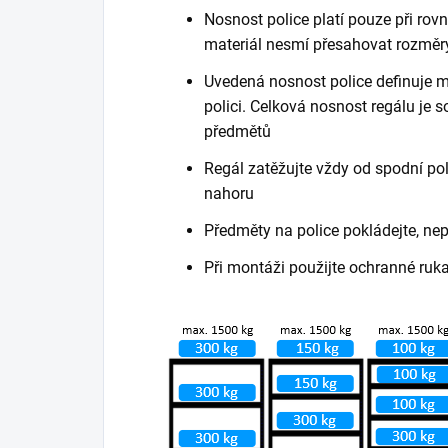
Nosnost police platí pouze při ro
materiál nesmí přesahovat rozměry
Uvedená nosnost police definuje m
polici. Celková nosnost regálu je
předmětů
Regál zatěžujte vždy od spodní poli
nahoru
Předměty na police pokládejte, ne
Při montáži použijte ochranné ruk