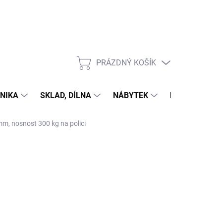
PRÁZDNÝ KOŠÍK
NÁKUPNÍ
KOŠÍK
NIKA
SKLAD, DÍLNA
NÁBYTEK
DŮM A ZAHR
mm, nosnost 300 kg na polici