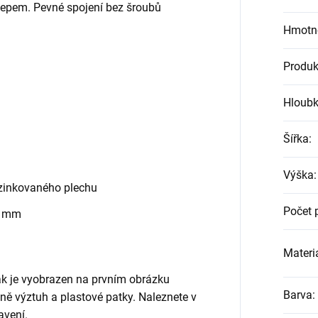
klepem. Pevné spojení bez šroubů
Hmotn
Produk
Hloub
Šířka
:
Výška
:
zinkovaného plechu
Počet 
0 mm
Materiá
jak je vyobrazen na prvním obrázku
Barva
:
etně výztuh a plastové patky. Naleznete v
avení.