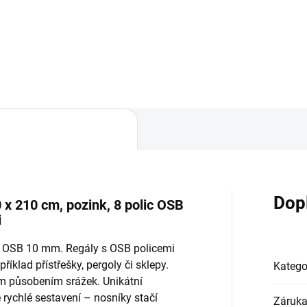
Do košíku
Do košíku
Dop
 x 210 cm, pozink, 8 polic OSB
i
ky OSB 10 mm. Regály s OSB policemi
říklad přístřešky, pergoly či sklepy.
Katego
ým působením srážek. Unikátní
ychlé sestavení – nosníky stačí
Záruk