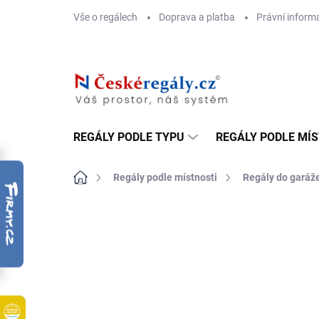
Přejít
Vše o regálech
Doprava a platba
Právní inform
na
obsah
REGÁLY PODLE TYPU
REGÁLY PODLE MÍ
Domů
Regály podle místnosti
Regály do garáž
ZNAČKA:
BIEDRAX
DOPRAVA ZDARMA
OSB 10 MM (VLHKO)