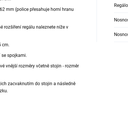
Regálo
62 mm (police přesahuje horní hranu
Nosnos
é rozšíření regálu naleznete níže v
Nosnos
5 cm.
í se spojkami.
é vnější rozměry včetně stojin - rozměr
jich zacvaknutím do stojin a následně
zku.