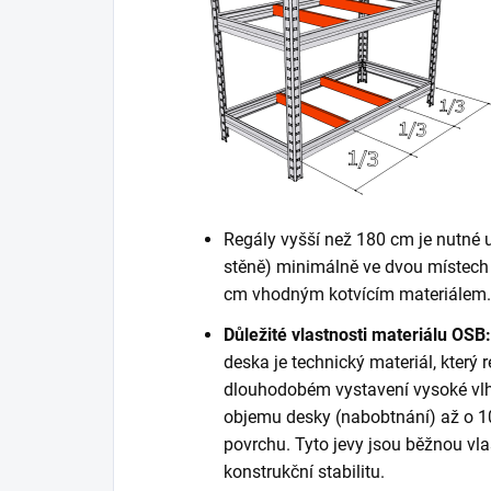
Regály vyšší než 180 cm je nutné 
stěně) minimálně ve dvou místech 
cm vhodným kotvícím materiálem. K
Důležité vlastnosti materiálu OSB:
deska je technický materiál, který r
dlouhodobém vystavení vysoké vlh
objemu desky (nabobtnání) až o 10
povrchu. Tyto jevy jsou běžnou vla
konstrukční stabilitu.