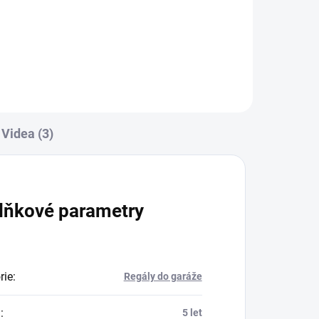
Do košíku
Videa (3)
lňkové parametry
rie
:
Regály do garáže
a
:
5 let