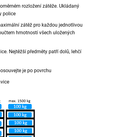
vnoměrném rozložení zátěže. Ukládaný
 police
aximální zátěž pro každou jednotlivou
 součtem hmotností všech uložených
ce. Nejtěžší předměty patří dolů, lehčí
posouvejte je po povrchu
avice