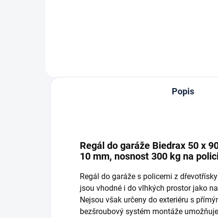
Do košíku
Popis
Regál do garáže Biedrax 50 x 90
10 mm, nosnost 300 kg na polic
Regál do garáže s policemi z dřevotřís
jsou vhodné i do vlhkých prostor jako nap
Nejsou však určeny do exteriéru s přím
bezšroubový systém montáže umožňuje r