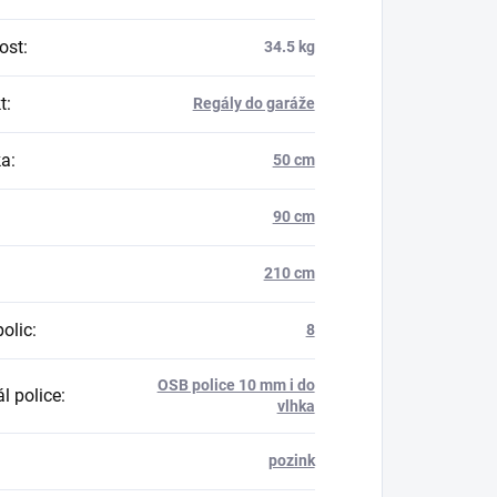
ost
:
34.5 kg
t
:
Regály do garáže
ka
:
50 cm
90 cm
210 cm
polic
:
8
OSB police 10 mm i do
l police
:
vlhka
pozink