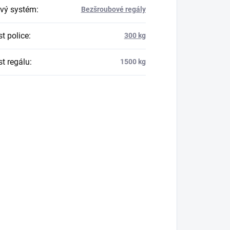
vý systém
:
Bezšroubové regály
t police
:
300 kg
t regálu
:
1500 kg