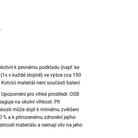
ukotvit k pevnému podkladu (např. ke
(1x v každé stojině) ve výšce cca 190
otvící materiál není součástí balení
Upozornění pro vlhké prostředí: OSB
eaguje na okolní vlhkost. Při
kosti může dojít k mírnému zvětšení
 % a k přirozenému zdrsnění jejího
stností materiálu a nemají vliv na jeho