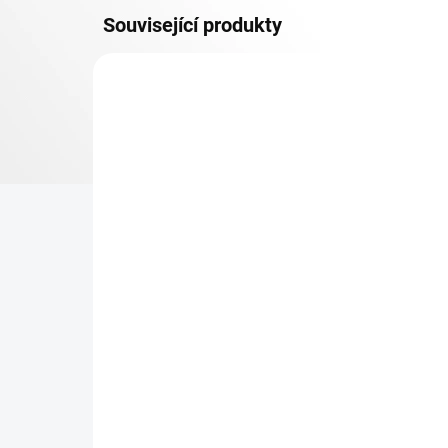
Související produkty
OSB 10 MM (VLHKO)
SKLADEM
Patro k regálu Biedrax 50
Zá
x 90 cm, pozink, police
Bie
OSB 10 mm, nosnost 300
vyp
kg
423 Kč
42
349,59 Kč bez DPH
34,
−
+