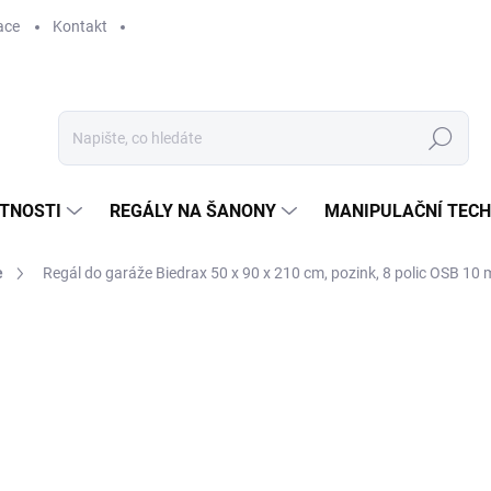
ace
Kontakt
Hledat
STNOSTI
REGÁLY NA ŠANONY
MANIPULAČNÍ TECH
e
Regál do garáže Biedrax 50 x 90 x 210 cm, pozink, 8 polic OSB 10 
3 916 Kč
3 236,36 Kč bez DPH
Měrná
SKLADEM