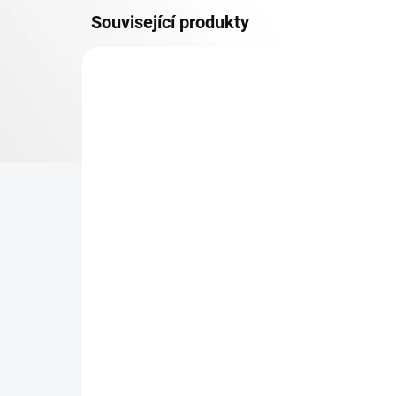
Související produkty
OSB 10 MM (VLHKO)
SKLADEM
Patro k regálu Biedrax 50
Zá
x 90 cm, bílé, police OSB
Bie
10 mm, nosnost 300 kg
pro
re
473 Kč
36
390,91 Kč bez DPH
29,
−
+