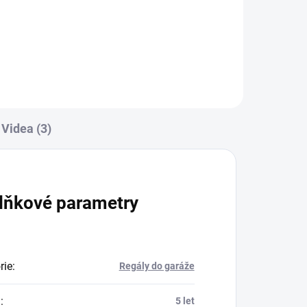
Do košíku
Videa (3)
lňkové parametry
rie
:
Regály do garáže
a
:
5 let