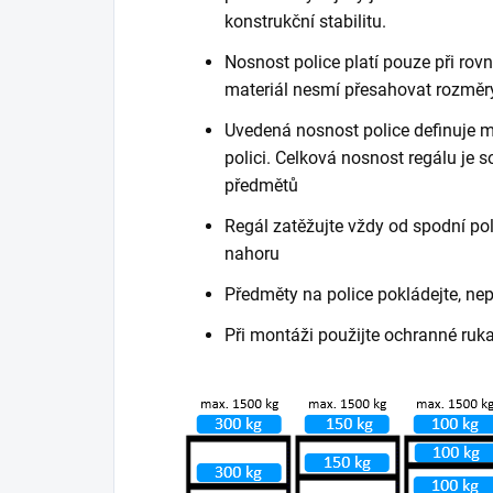
konstrukční stabilitu.
Nosnost police platí pouze při ro
materiál nesmí přesahovat rozměry
Uvedená nosnost police definuje m
polici. Celková nosnost regálu je
předmětů
Regál zatěžujte vždy od spodní poli
nahoru
Předměty na police pokládejte, ne
Při montáži použijte ochranné ruk