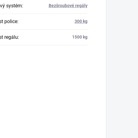
vý systém
:
Bezšroubové regály
t police
:
300 kg
t regálu
:
1500 kg