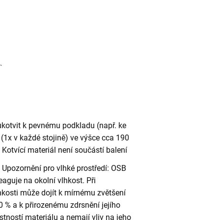
ukotvit k pevnému podkladu (např. ke
(1x v každé stojině) ve výšce cca 190
otvící materiál není součástí balení
Upozornění pro vlhké prostředí: OSB
eaguje na okolní vlhkost. Při
kosti může dojít k mírnému zvětšení
 % a k přirozenému zdrsnění jejího
stností materiálu a nemají vliv na jeho