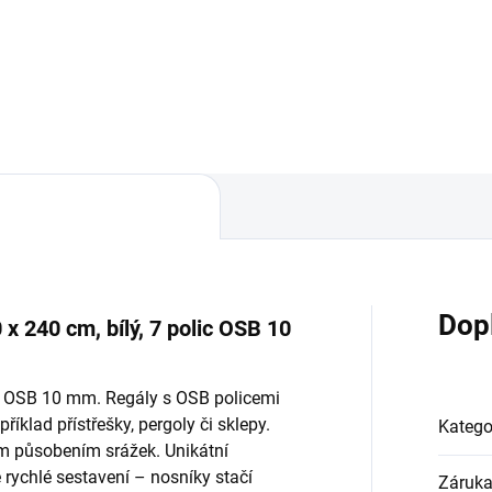
Do košíku
Do košíku
Dop
x 240 cm, bílý, 7 polic OSB 10
ky OSB 10 mm. Regály s OSB policemi
říklad přístřešky, pergoly či sklepy.
Katego
ým působením srážek. Unikátní
ychlé sestavení – nosníky stačí
Záruk