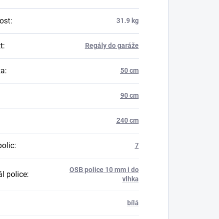
ost
:
31.9 kg
t
:
Regály do garáže
ka
:
50 cm
90 cm
240 cm
polic
:
7
OSB police 10 mm i do
l police
:
vlhka
bílá