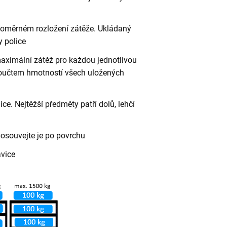
vnoměrném rozložení zátěže. Ukládaný
 police
aximální zátěž pro každou jednotlivou
 součtem hmotností všech uložených
ce. Nejtěžší předměty patří dolů, lehčí
posouvejte je po povrchu
avice