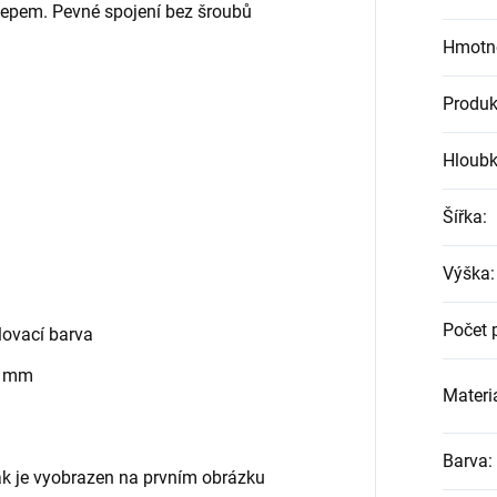
klepem. Pevné spojení bez šroubů
Hmotn
Produk
Hloub
Šířka
:
Výška
:
Počet 
ovací barva
0 mm
Materiá
Barva
:
jak je vyobrazen na prvním obrázku