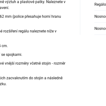
etně výztuh a plastové patky. Naleznete v
Regálo
avení.
62 mm (police přesahuje horní hranu
Nosnos
Nosnos
é rozšíření regálu naleznete níže v
5 cm.
í se spojkami.
é vnější rozměry včetně stojin - rozměr
jich zacvaknutím do stojin a následně
zku.