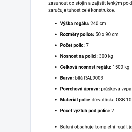
zasunout do stojin a zajistit lehkým po
zaručuje tuhost celé konstrukce.
Výška regálu:
240 cm
Rozměry police:
50 x 90 cm
Počet polic:
7
Nosnost na polici:
300 kg
Celková nosnost regálu:
1500 kg
Barva:
bílá RAL9003
Povrchová úprava:
prášková vypal
Materiál polic:
dřevotříska OSB 1
Počet výztuh pod policí:
2
Balení obsahuje kompletní regál, 