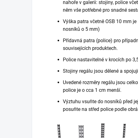
nahoře v galerii: stojiny, police vč
něm vše potřebné pro snadné sest
Výška patra včetně OSB 10 mm je 
nosníků o 5 mm)
Přídavná patra (police) pro případn
souvisejících produktech.
Police nastavitelné v krocích po 3,
Stojiny regálu jsou dělené a spojuj
Uvedené rozměry regálu jsou celkov
police je o cca 1 cm menší.
Výztuhu vsuňte do nosníků před je
posuňte na střed police podle obrá