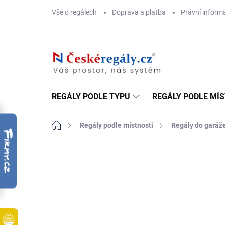
Přejít
Vše o regálech
Doprava a platba
Právní inform
na
obsah
REGÁLY PODLE TYPU
REGÁLY PODLE MÍ
Domů
Regály podle místnosti
Regály do garáž
ZNAČKA:
BIEDRAX
DOPRAVA ZDARMA
OSB 10 MM (VLHKO)