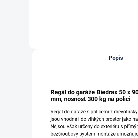
Do košíku
Popis
Regál do garáže Biedrax 50 x 90 
mm, nosnost 300 kg na polici
Regál do garáže s policemi z dřevotřís
jsou vhodné i do vlhkých prostor jako nap
Nejsou však určeny do exteriéru s přím
bezšroubový systém montáže umožňuje r