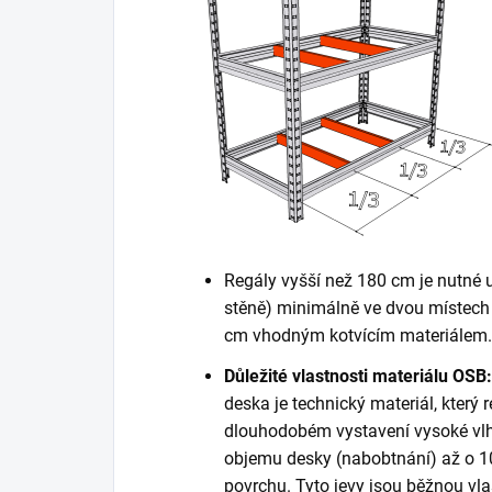
Regály vyšší než 180 cm je nutné 
stěně) minimálně ve dvou místech 
cm vhodným kotvícím materiálem. K
Důležité vlastnosti materiálu OSB:
deska je technický materiál, který r
dlouhodobém vystavení vysoké vlh
objemu desky (nabobtnání) až o 10
povrchu. Tyto jevy jsou běžnou vla