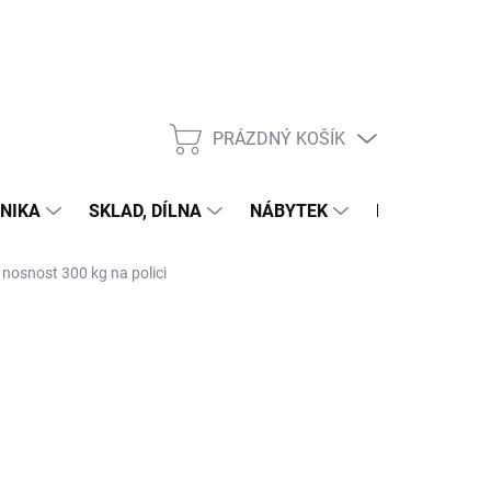
PRÁZDNÝ KOŠÍK
NÁKUPNÍ
KOŠÍK
NIKA
SKLAD, DÍLNA
NÁBYTEK
DŮM A ZAHR
 nosnost 300 kg na polici