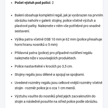
Počet výztuh pod policí:
2
Balení obsahuje kompletní regál, jak je vyobrazen na prvním
obrázku nahoře v galerii: stojiny, police včetně výztuh a
plastové patky. Naleznete v něm vše potřebné pro snadné
sestavení.
Výška patra včetně OSB 10 mm je 62 mm (police přesahuje
horní hranu nosníků o 5 mm)
Přídavná patra (police) pro případné rozšíření regálu
naleznete níže v souvisejících produktech.
Police nastavitelné v krocích po 3,5 cm.
Stojiny regálu jsou dělené a spojují se spojkami.
Uvedené rozměry regálu jsou celkové vnější rozměry včetně
stojin - rozměr police je o cca 1 cm menší.
Výztuhu vsuňte do nosníků před jejich zacvaknutím do
stojin a následně posuňte na střed police podle obrázku.