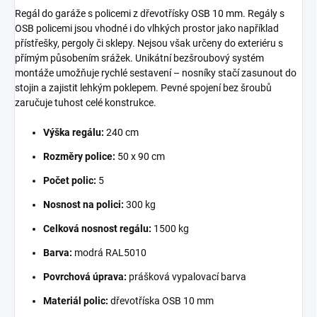
Regál do garáže s policemi z dřevotřísky OSB 10 mm. Regály s
OSB policemi jsou vhodné i do vlhkých prostor jako například
přístřešky, pergoly či sklepy. Nejsou však určeny do exteriéru s
přímým působením srážek. Unikátní bezšroubový systém
montáže umožňuje rychlé sestavení – nosníky stačí zasunout do
stojin a zajistit lehkým poklepem. Pevné spojení bez šroubů
zaručuje tuhost celé konstrukce.
Výška regálu:
240 cm
Rozměry police:
50 x 90 cm
Počet polic:
5
Nosnost na polici:
300 kg
Celková nosnost regálu:
1500 kg
Barva:
modrá RAL5010
Povrchová úprava:
prášková vypalovací barva
Materiál polic:
dřevotříska OSB 10 mm