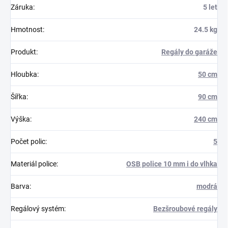
Záruka
:
5 let
Hmotnost
:
24.5 kg
Produkt
:
Regály do garáže
Hloubka
:
50 cm
Šířka
:
90 cm
Výška
:
240 cm
Počet polic
:
5
Materiál police
:
OSB police 10 mm i do vlhka
Barva
:
modrá
Regálový systém
:
Bezšroubové regály