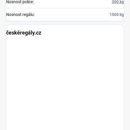
Nosnost police
:
300 kg
Nosnost regálu
:
1500 kg
českéregály.cz