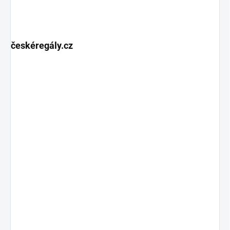
českéregály.cz