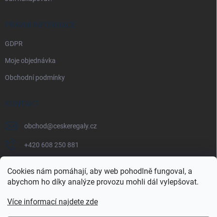
PRÁVNÍ INFORMACE
GDPR
Moje objednávka
Obchodní podmínky
KONTAKT
obchod
@
ceskeregaly.cz
+420 608 250 881
Cookies nám pomáhají, aby web pohodlně fungoval, a
abychom ho díky analýze provozu mohli dál vylepšovat.
Více informací najdete zde