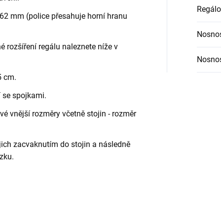
Regálo
62 mm (police přesahuje horní hranu
Nosnos
é rozšíření regálu naleznete níže v
Nosnos
5 cm.
í se spojkami.
é vnější rozměry včetně stojin - rozměr
jich zacvaknutím do stojin a následně
zku.