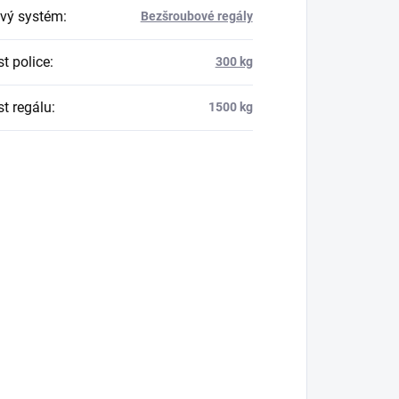
vý systém
:
Bezšroubové regály
t police
:
300 kg
t regálu
:
1500 kg