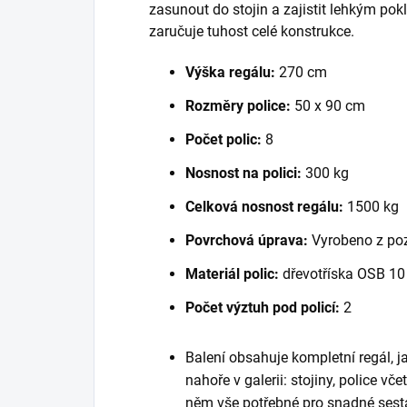
zasunout do stojin a zajistit lehkým po
zaručuje tuhost celé konstrukce.
Výška regálu:
270 cm
Rozměry police:
50 x 90 cm
Počet polic:
8
Nosnost na polici:
300 kg
Celková nosnost regálu:
1500 kg
Povrchová úprava:
Vyrobeno z po
Materiál polic:
dřevotříska OSB 1
Počet výztuh pod policí:
2
Balení obsahuje kompletní regál, 
nahoře v galerii: stojiny, police vč
něm vše potřebné pro snadné sest