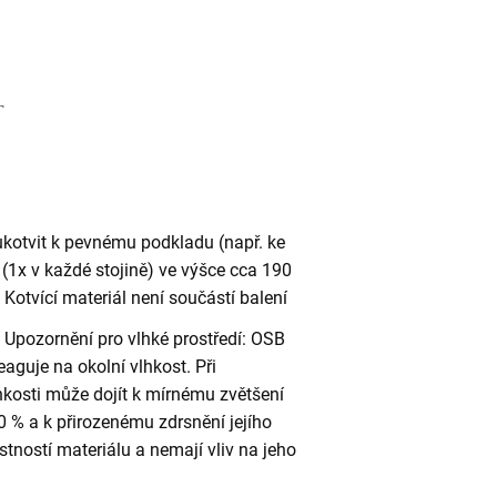
ukotvit k pevnému podkladu (např. ke
(1x v každé stojině) ve výšce cca 190
otvící materiál není součástí balení
Upozornění pro vlhké prostředí: OSB
eaguje na okolní vlhkost. Při
kosti může dojít k mírnému zvětšení
 % a k přirozenému zdrsnění jejího
stností materiálu a nemají vliv na jeho