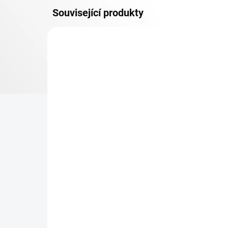
Související produkty
OSB 10 MM (VLHKO)
SKLADEM
Patro k regálu Biedrax 50
Zá
x 90 cm, pozink, police
Bie
OSB 10 mm, nosnost 300
vyp
kg
423 Kč
42
349,59 Kč bez DPH
34,
−
+