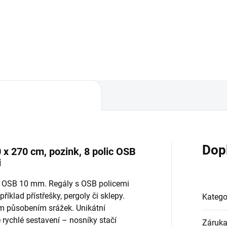
Do košíku
Do košíku
Dop
 x 270 cm, pozink, 8 polic OSB
i
ky OSB 10 mm. Regály s OSB policemi
říklad přístřešky, pergoly či sklepy.
Katego
ým působením srážek. Unikátní
ychlé sestavení – nosníky stačí
Záruk