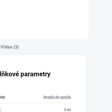
Do košíku
Videa (3)
lňkové parametry
rie
:
Regály do garáže
a
:
5 let