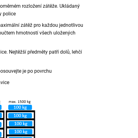
vnoměrném rozložení zátěže. Ukládaný
 police
aximální zátěž pro každou jednotlivou
 součtem hmotností všech uložených
ce. Nejtěžší předměty patří dolů, lehčí
posouvejte je po povrchu
avice