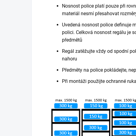
Nosnost police platí pouze při ro
materiál nesmí přesahovat rozměry
Uvedená nosnost police definuje m
polici. Celková nosnost regálu je
předmětů
Regál zatěžujte vždy od spodní poli
nahoru
Předměty na police pokládejte, ne
Při montáži použijte ochranné ruk