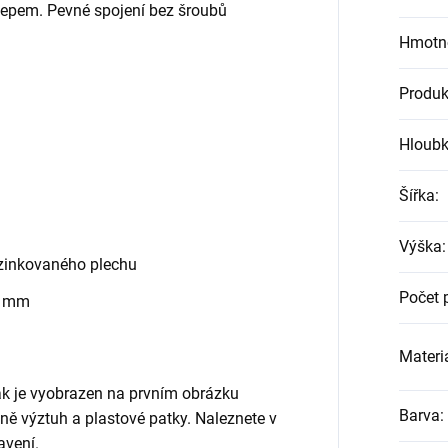
klepem. Pevné spojení bez šroubů
Hmotn
Produk
Hloub
Šířka
:
Výška
:
zinkovaného plechu
Počet 
0 mm
Materiá
jak je vyobrazen na prvním obrázku
Barva
:
etně výztuh a plastové patky. Naleznete v
avení.