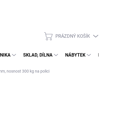
PRÁZDNÝ KOŠÍK
NÁKUPNÍ
KOŠÍK
NIKA
SKLAD, DÍLNA
NÁBYTEK
DŮM A ZAHR
mm, nosnost 300 kg na polici