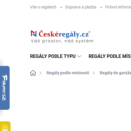
Přejít
Vše o regálech
Doprava a platba
Právní inform
na
obsah
REGÁLY PODLE TYPU
REGÁLY PODLE MÍ
Domů
Regály podle místnosti
Regály do garáž
ZNAČKA:
BIEDRAX
DOPRAVA ZDARMA
OSB 10 MM (VLHKO)