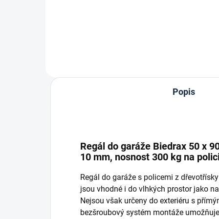
Do košíku
Popis
Regál do garáže Biedrax 50 x 90
10 mm, nosnost 300 kg na polic
Regál do garáže s policemi z dřevotřís
jsou vhodné i do vlhkých prostor jako nap
Nejsou však určeny do exteriéru s přím
bezšroubový systém montáže umožňuje r