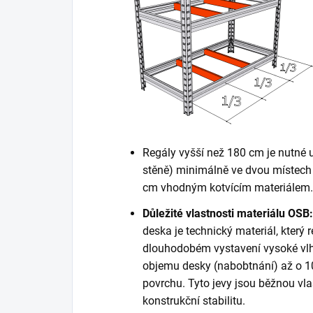
Regály vyšší než 180 cm je nutné 
stěně) minimálně ve dvou místech 
cm vhodným kotvícím materiálem. K
Důležité vlastnosti materiálu OSB:
deska je technický materiál, který r
dlouhodobém vystavení vysoké vlh
objemu desky (nabobtnání) až o 10
povrchu. Tyto jevy jsou běžnou vla
konstrukční stabilitu.