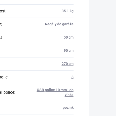
ost
:
35.1 kg
t
:
Regály do garáže
ka
:
50 cm
90 cm
270 cm
polic
:
8
OSB police 10 mm i do
l police
:
vlhka
pozink