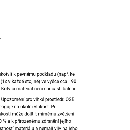
ukotvit k pevnému podkladu (např. ke
(1x v každé stojině) ve výšce cca 190
otvící materiál není součástí balení
Upozornění pro vlhké prostředí: OSB
eaguje na okolní vlhkost. Při
kosti může dojít k mírnému zvětšení
 % a k přirozenému zdrsnění jejího
stností materiálu a nemají vliv na jeho