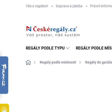
Přejít
Vše o regálech
Doprava a platba
Právní inform
na
obsah
REGÁLY PODLE TYPU
REGÁLY PODLE MÍ
Domů
Regály podle místnosti
Regály do garáž
ZNAČKA:
BIEDRAX
DOPRAVA ZDARMA
OSB 10 MM (VLHKO)