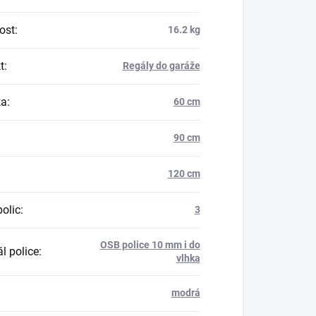
ost
:
16.2 kg
t
:
Regály do garáže
ka
:
60 cm
90 cm
120 cm
polic
:
3
OSB police 10 mm i do
l police
:
vlhka
modrá