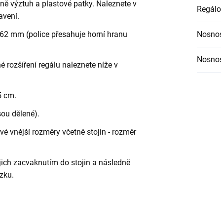
etně výztuh a plastové patky. Naleznete v
Regálo
avení.
62 mm (police přesahuje horní hranu
Nosnos
Nosnos
é rozšíření regálu naleznete níže v
5 cm.
sou dělené).
é vnější rozměry včetně stojin - rozměr
jich zacvaknutím do stojin a následně
zku.