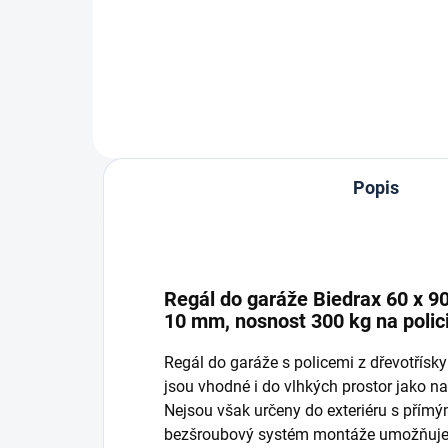
Do košíku
Popis
Regál do garáže Biedrax 60 x 90
10 mm, nosnost 300 kg na polic
Regál do garáže s policemi z dřevotřís
jsou vhodné i do vlhkých prostor jako nap
Nejsou však určeny do exteriéru s přím
bezšroubový systém montáže umožňuje r