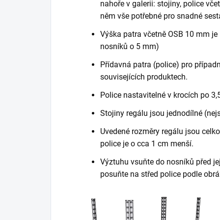
nahoře v galerii: stojiny, police vč
něm vše potřebné pro snadné sest
Výška patra včetně OSB 10 mm je 
nosníků o 5 mm)
Přídavná patra (police) pro případn
souvisejících produktech.
Police nastavitelné v krocích po 3,
Stojiny regálu jsou jednodílné (nej
Uvedené rozměry regálu jsou celkov
police je o cca 1 cm menší.
Výztuhu vsuňte do nosníků před je
posuňte na střed police podle obrá