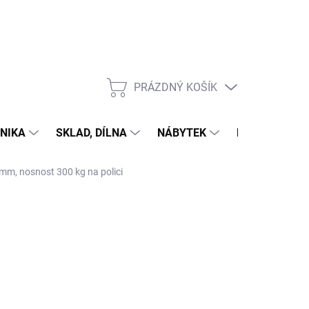
PRÁZDNÝ KOŠÍK
NÁKUPNÍ
KOŠÍK
NIKA
SKLAD, DÍLNA
NÁBYTEK
DŮM A ZAHR
 mm, nosnost 300 kg na polici