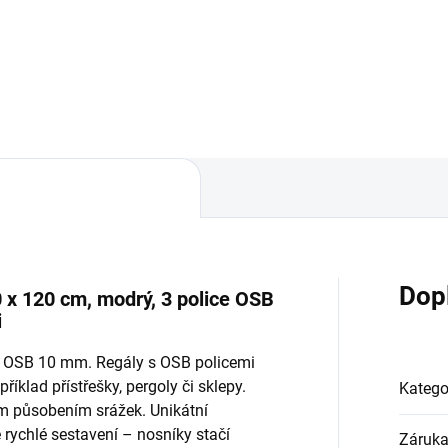
Do košíku
Do košíku
Dop
 x 120 cm, modrý, 3 police OSB
i
ky OSB 10 mm. Regály s OSB policemi
říklad přístřešky, pergoly či sklepy.
Katego
ým působením srážek. Unikátní
ychlé sestavení – nosníky stačí
Záruk