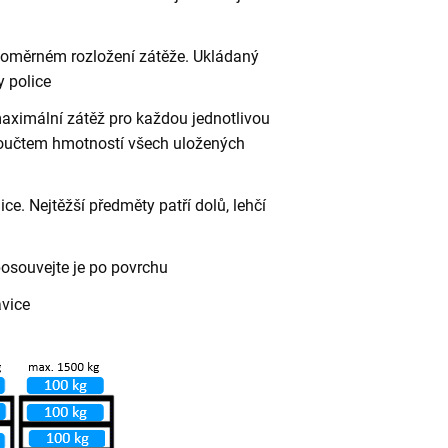
vnoměrném rozložení zátěže. Ukládaný
 police
aximální zátěž pro každou jednotlivou
 součtem hmotností všech uložených
ce. Nejtěžší předměty patří dolů, lehčí
posouvejte je po povrchu
avice