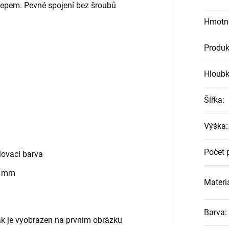
klepem. Pevné spojení bez šroubů
Hmotn
Produk
Hloub
Šířka
:
Výška
:
Počet 
ovací barva
0 mm
Materiá
Barva
:
jak je vyobrazen na prvním obrázku