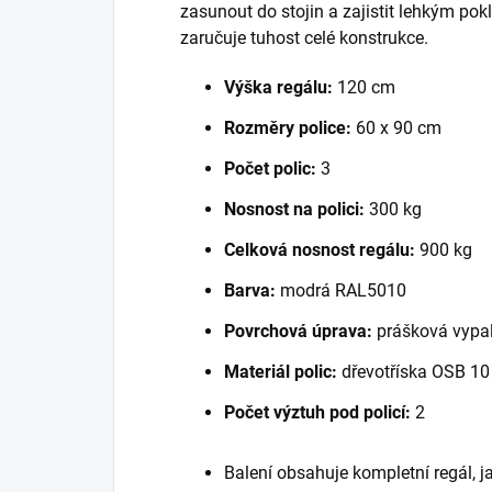
zasunout do stojin a zajistit lehkým po
zaručuje tuhost celé konstrukce.
Výška regálu:
120 cm
Rozměry police:
60 x 90 cm
Počet polic:
3
Nosnost na polici:
300 kg
Celková nosnost regálu:
900 kg
Barva:
modrá RAL5010
Povrchová úprava:
prášková vypal
Materiál polic:
dřevotříska OSB 1
Počet výztuh pod policí:
2
Balení obsahuje kompletní regál, 