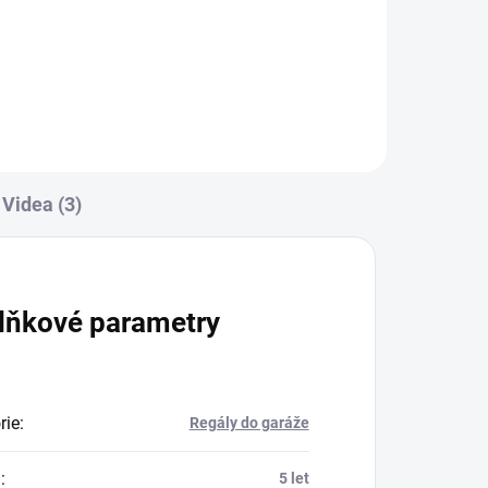
Do košíku
Videa (3)
lňkové parametry
rie
:
Regály do garáže
a
:
5 let