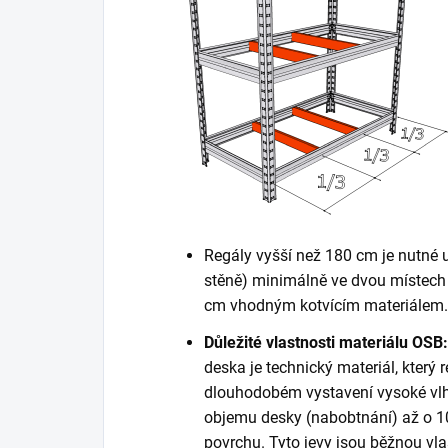
Regály vyšší než 180 cm je nutné 
stěně) minimálně ve dvou místech 
cm vhodným kotvícím materiálem. K
Důležité vlastnosti materiálu OSB:
deska je technický materiál, který r
dlouhodobém vystavení vysoké vlh
objemu desky (nabobtnání) až o 10
povrchu. Tyto jevy jsou běžnou vla