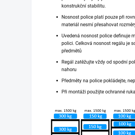
konstrukční stabilitu.
Nosnost police platí pouze při ro
materiál nesmí přesahovat rozměry
Uvedená nosnost police definuje m
polici. Celková nosnost regálu je
předmětů
Regál zatěžujte vždy od spodní poli
nahoru
Předměty na police pokládejte, ne
Při montáži použijte ochranné ruk