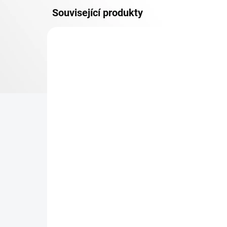
Související produkty
OSB 10 MM (VLHKO)
SKLADEM
Patro k regálu Biedrax 60
Zá
x 90 cm, modré, police
Bi
OSB 10 mm, nosnost 300
pro
kg
re
500 Kč
38
413,22 Kč bez DPH
31,
−
+