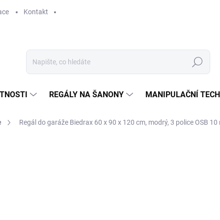
ace
Kontakt
Hledat
STNOSTI
REGÁLY NA ŠANONY
MANIPULAČNÍ TECH
e
Regál do garáže Biedrax 60 x 90 x 120 cm, modrý, 3 police OSB 10
1 820 Kč
1 504,13 Kč bez DPH
Měrná
SKLADEM