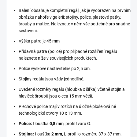
Balení obsahuje kompletní regál, jak je vyobrazen na prvním
obrázku nahoře v galerii: stojiny, police, plastové patky,
šrouby a matice. Naleznete v něm vše potřebné pro snadné
sestavení.
Výška patra je 45 mm
Přídavná patra (police) pro případné rozšíření regálu
naleznete níže v souvisejících produktech.
Police výškově nastavitelné po 2,5 cm.
Stojiny regálu jsou vždy jednodílné.
Uvedené rozměry regálu (hloubka x šířka) včetně stojin a
hlaviček šroubů jsou o cca 15 mm větší.
Plechové police mají v rozích na úložné ploše oválné
technologické otvory 10 x 13 mm.
Police:
tloušťka
0,8 mm
, profil tvaru G.
Stojina:
tloušťka
2 mm
, L-profil o rozměru 37 x 37 mm.