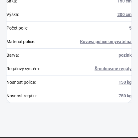
Šířka
:
150 cm
Výška
:
200 cm
Počet polic
:
5
Materiál police
:
Kovová police omyvatelná
Barva
:
pozink
Regálový systém
:
Šroubované regály
Nosnost police
:
150 kg
Nosnost regálu
:
750 kg