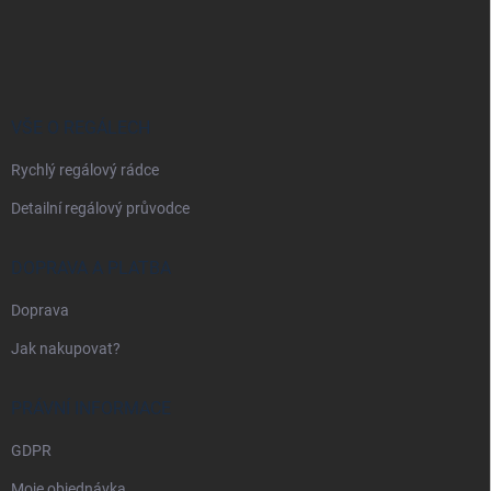
Z
á
p
a
t
í
VŠE O REGÁLECH
Rychlý regálový rádce
Detailní regálový průvodce
DOPRAVA A PLATBA
Doprava
Jak nakupovat?
PRÁVNÍ INFORMACE
GDPR
Moje objednávka