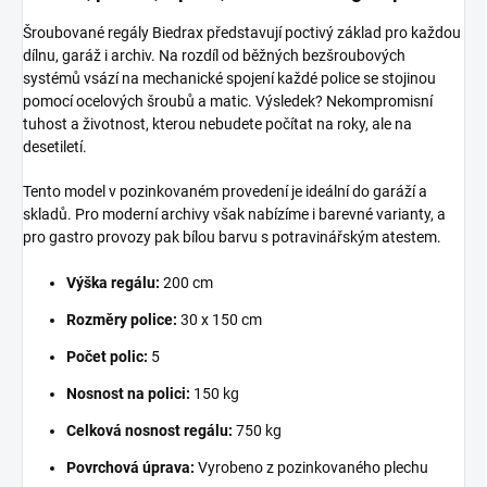
Šroubované regály Biedrax představují poctivý základ pro každou
dílnu, garáž i archiv. Na rozdíl od běžných bezšroubových
systémů vsází na mechanické spojení každé police se stojinou
pomocí ocelových šroubů a matic. Výsledek? Nekompromisní
tuhost a životnost, kterou nebudete počítat na roky, ale na
desetiletí.
Tento model v pozinkovaném provedení je ideální do garáží a
skladů. Pro moderní archivy však nabízíme i barevné varianty, a
pro gastro provozy pak bílou barvu s potravinářským atestem.
Výška regálu:
200 cm
Rozměry police:
30 x 150 cm
Počet polic:
5
Nosnost na polici:
150 kg
Celková nosnost regálu:
750 kg
Povrchová úprava:
Vyrobeno z pozinkovaného plechu