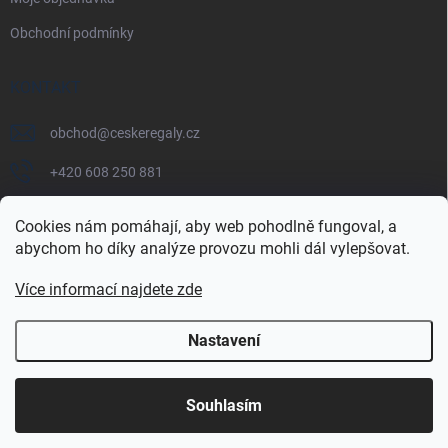
Obchodní podmínky
KONTAKT
obchod
@
ceskeregaly.cz
+420 608 250 881
Cookies nám pomáhají, aby web pohodlně fungoval, a
abychom ho díky analýze provozu mohli dál vylepšovat.
Více informací najdete zde
Nastavení
Copyright 2026
českéregály.cz
. Všechna práva vyhrazena.
Souhlasím
Vytvořil Shoptet Premium