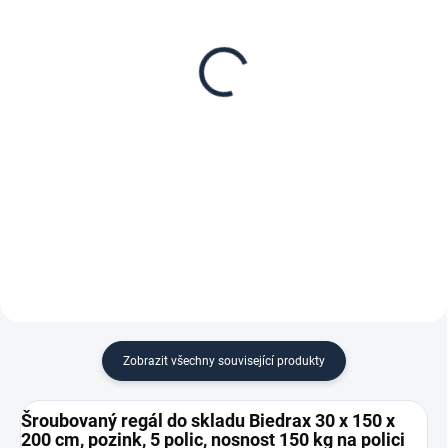
Patro k regálu Biedrax
Zábrana pro šroubovaný
30 x 150 cm, pozink,
regál Biedrax 30 cm
nosnost 150 kg
zinek
1 368 Kč
121 Kč
1 130,58 Kč bez DPH
100 Kč bez DPH
−
+
−
+
Do košíku
Do košíku
Zobrazit všechny související produkty
Šroubovaný regál do skladu Biedrax 30 x 150 x
200 cm, pozink, 5 polic, nosnost 150 kg na polici