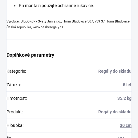
Při montáži použijte ochranné rukavice.
Výrobce: Bludovický Svatý Ján s.r.o., Horní Bludovice 307, 739 37 Horní Bludovice,
Česká republika, www.ceskeregaly.cz
Doplňkové parametry
Kategorie
:
Regály do skladu
Záruka
:
5 let
Hmotnost
:
35.2 kg
Produkt
:
Regály do skladu
Hloubka
:
30 cm