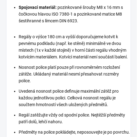
Spojovací materiál:
pozinkované šrouby M8 x 16 mm s
čočkovou hlavou ISO 7380-1 a pozinkované matice M8
šestihranné s límcem DIN 6923.
Regály o výšce 180 cm a vyšší doporučujeme kotvit k
pevnému podkladu (např. ke stěně) minimálně ve dvou
místech (1x v každé stojině) v horní části regálu vhodným
kotvícím materiálem. Kotvící materiál není součástí balení.
Nosnost police platí pouze při rovnoměrném rozložení
zátěže. Ukládaný materiál nesmí přesahovat rozměry
police.
Uvedená nosnost police definuje maximální zátěž pro
každou jednotlivou polici. Celková nosnost regálu je
součtem hmotností všech uložených předmětů.
Regál zatěžujte vždy od spodní police. Nejtěžší předměty
patří dolů, lehčí nahoru.
Předměty na police pokládejte, neposouvejte je po povrchu.